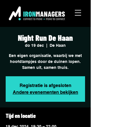
Night Run De Haan
do 19 dec
  |  
De Haan
Een eigen organisatie, waarbij we met
hoofdlampjes door de duinen lopen.
Samen uit, samen thuis.
Registratie is afgesloten
Andere evenementen bekijken
Tijd en locatie
19 dec 2024, 19:30 – 22:00