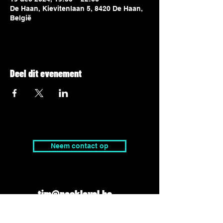
De Haan, Kievitenlaan 5, 8420 De Haan,
België
Deel dit evenement
Neem contact op
tim@peaklevel.be