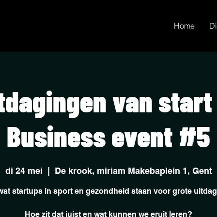
Home
Di
tdagingen van start
Business event #5
di 24 mei
  |  
De krook, miriam Makebaplein 1, Gent
wat startups in sport en gezondheid staan voor grote uitda
Hoe zit dat juist en wat kunnen we eruit leren?