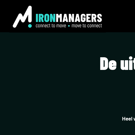
De ui
Heel 