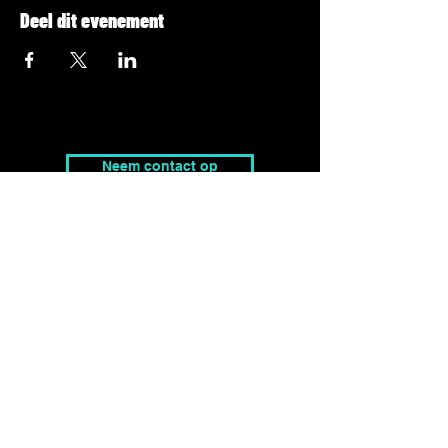
Deel dit evenement
Neem contact op
tim@peaklevel.be
Adres
Pierre Debbautstraat 6,
8200 Brugge