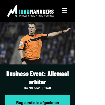
Business Event: Allemaal
arbiter
do 30 nov
  |  
Tielt
Registratie is afgesloten