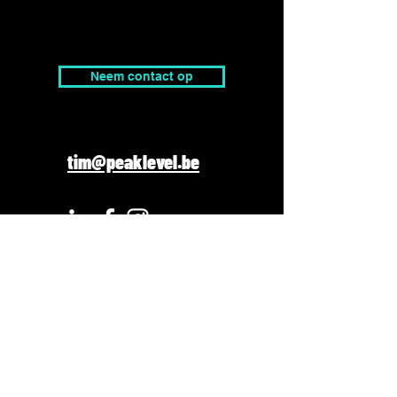
Neem contact op
tim@peaklevel.be
Adres
Pierre Debbautstraat 6,
8200 Brugge
©2023 by
IRON
MANAGERS
Proudly created by Arne Cosyns